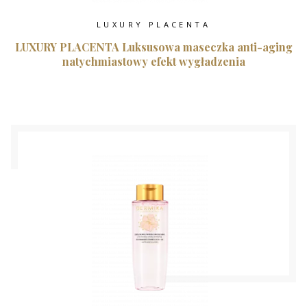
LUXURY PLACENTA
LUXURY PLACENTA Luksusowa maseczka anti-aging
natychmiastowy efekt wygładzenia