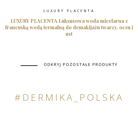
LUXURY PLACENTA
LUXURY PLACENTA Luksusowa woda micelarna z
francuską wodą termalną do demakijażu twarzy, oczu i
ust
ODKRYJ POZOSTAŁE PRODUKTY
#DERMIKA_POLSKA