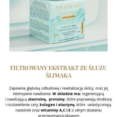
FILTROWANY EKSTRAKT ZE ŚLUZU
ŚLIMAKA
Zapewnia głęboką odbudowę i rewitalizację skóry, oraz jej
intensywne nawilżenie.
W
składzie
ma:
regenerującą
i nawilżającą
alantoinę
,
proteiny
, które poprawiają strukturę
i rozświetlenie cery;
kolagen
i
elastynę
, które uelastyczniają
naskórek oraz
witaminy
A,C
i
E
o silnym działaniu
przeciwzmarszczkowym.