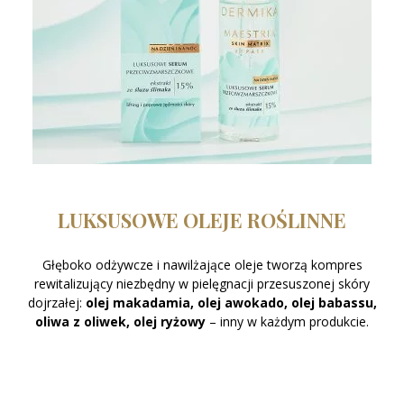
LUKSUSOWE OLEJE ROŚLINNE
Głęboko odżywcze i nawilżające oleje tworzą kompres
rewitalizujący niezbędny w pielęgnacji przesuszonej skóry
dojrzałej:
olej
makadamia
,
o
lej
awokado
,
o
lej
babassu,
o
liwa
z
oliwek
,
olej
ryżowy
– inny w każdym produkcie.