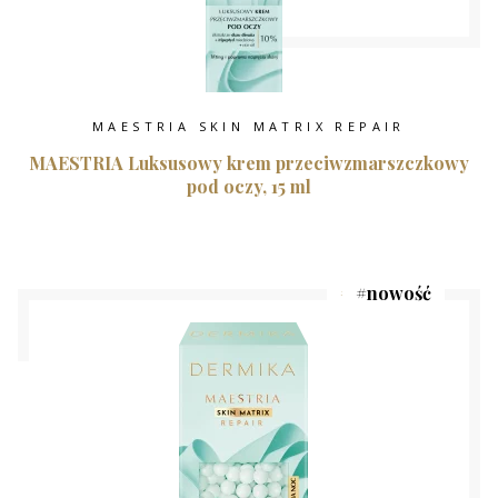
MAESTRIA SKIN MATRIX REPAIR
MAESTRIA Luksusowy krem przeciwzmarszczkowy
pod oczy, 15 ml
#
best
#
nowość
seller