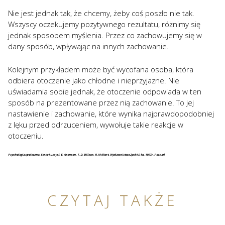
Nie jest jednak tak, że chcemy, żeby coś poszło nie tak.
Wszyscy oczekujemy pozytywnego rezultatu, różnimy się
jednak sposobem myślenia. Przez co zachowujemy się w
dany sposób, wpływając na innych zachowanie.
Kolejnym przykładem może być wycofana osoba, która
odbiera otoczenie jako chłodne i nieprzyjazne. Nie
uświadamia sobie jednak, że otoczenie odpowiada w ten
sposób na prezentowane przez nią zachowanie. To jej
nastawienie i zachowanie, które wynika najprawdopodobniej
z lęku przed odrzuceniem, wywołuje takie reakcje w
otoczeniu.
Psychologia społeczna. Serce i umysł. E. Aronson, T. D. Wilson, R.M Akert. Wydawnictwo Zysk I S-ka. 1997r. Poznań
CZYTAJ TAKŻE