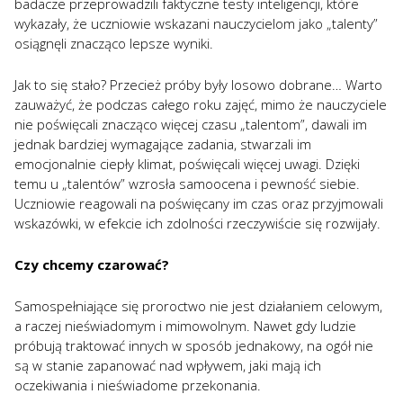
badacze przeprowadzili faktyczne testy inteligencji, które
wykazały, że uczniowie wskazani nauczycielom jako „talenty”
osiągnęli znacząco lepsze wyniki.
Jak to się stało? Przecież próby były losowo dobrane… Warto
zauważyć, że podczas całego roku zajęć, mimo że nauczyciele
nie poświęcali znacząco więcej czasu „talentom”, dawali im
jednak bardziej wymagające zadania, stwarzali im
emocjonalnie ciepły klimat, poświęcali więcej uwagi. Dzięki
temu u „talentów” wzrosła samoocena i pewność siebie.
Uczniowie reagowali na poświęcany im czas oraz przyjmowali
wskazówki, w efekcie ich zdolności rzeczywiście się rozwijały.
Czy chcemy czarować?
Samospełniające się proroctwo nie jest działaniem celowym,
a raczej nieświadomym i mimowolnym. Nawet gdy ludzie
próbują traktować innych w sposób jednakowy, na ogół nie
są w stanie zapanować nad wpływem, jaki mają ich
oczekiwania i nieświadome przekonania.