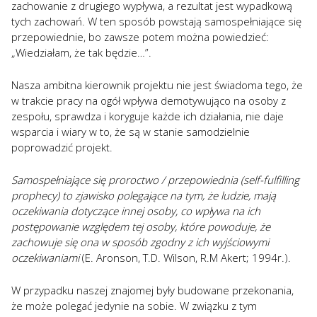
zachowanie z drugiego wypływa, a rezultat jest wypadkową
tych zachowań. W ten sposób powstają samospełniające się
przepowiednie, bo zawsze potem można powiedzieć:
„Wiedziałam, że tak będzie…”.
Nasza ambitna kierownik projektu nie jest świadoma tego, że
w trakcie pracy na ogół wpływa demotywująco na osoby z
zespołu, sprawdza i koryguje każde ich działania, nie daje
wsparcia i wiary w to, że są w stanie samodzielnie
poprowadzić projekt.
Samospełniające się proroctwo / przepowiednia (self-fulfilling
prophecy) to zjawisko polegające na tym, że ludzie, mają
oczekiwania dotyczące innej osoby, co wpływa na ich
postępowanie względem tej osoby, kt
ó
re powoduje, że
zachowuje się ona w spos
ó
b zgodny z ich wyjściowymi
oczekiwaniami
(E. Aronson, T.D. Wilson, R.M Akert; 1994r.).
W przypadku naszej znajomej były budowane przekonania,
że może polegać jedynie na sobie. W związku z tym