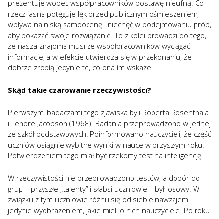
prezentuje wobec współpracowników postawę nieufną. Co
rzecz jasna potęguje lęk przed publicznym ośmieszeniem,
wpływa na niską samoocenę i niechęć w podejmowaniu prób,
aby pokazać swoje rozwiązanie. To z kolei prowadzi do tego,
że nasza znajoma musi ze współpracowników wyciągać
informacje, a w efekcie utwierdza się w przekonaniu, że
dobrze zrobią jedynie to, co ona im wskaże.
Skąd takie czarowanie rzeczywistości?
Pierwszymi badaczami tego zjawiska byli Roberta Rosenthala
i Lenore Jacobson (1968). Badania przeprowadzono w jednej
ze szkół podstawowych. Poinformowano nauczycieli, że część
uczniów osiągnie wybitne wyniki w nauce w przyszłym roku.
Potwierdzeniem tego miał być rzekomy test na inteligencję.
W rzeczywistości nie przeprowadzono testów, a dobór do
grup – przyszłe „talenty” i słabsi uczniowie – był losowy. W
związku z tym uczniowie różnili się od siebie nawzajem
jedynie wyobrażeniem, jakie mieli o nich nauczyciele. Po roku