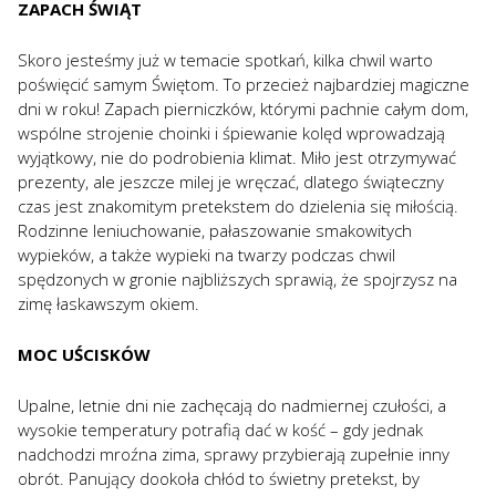
ZAPACH ŚWIĄT
Skoro jesteśmy już w temacie spotkań, kilka chwil warto
poświęcić samym Świętom. To przecież najbardziej magiczne
dni w roku! Zapach pierniczków, którymi pachnie całym dom,
wspólne strojenie choinki i śpiewanie kolęd wprowadzają
wyjątkowy, nie do podrobienia klimat. Miło jest otrzymywać
prezenty, ale jeszcze milej je wręczać, dlatego świąteczny
czas jest znakomitym pretekstem do dzielenia się miłością.
Rodzinne leniuchowanie, pałaszowanie smakowitych
wypieków, a także wypieki na twarzy podczas chwil
spędzonych w gronie najbliższych sprawią, że spojrzysz na
zimę łaskawszym okiem.
MOC UŚCISKÓW
Upalne, letnie dni nie zachęcają do nadmiernej czułości, a
wysokie temperatury potrafią dać w kość – gdy jednak
nadchodzi mroźna zima, sprawy przybierają zupełnie inny
obrót. Panujący dookoła chłód to świetny pretekst, by