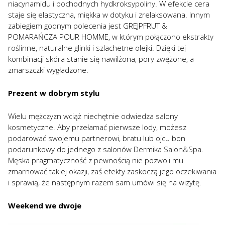
niacynamidu i pochodnych hydkroksypoliny. W efekcie cera
staje się elastyczna, miękka w dotyku i zrelaksowana. Innym
zabiegiem godnym polecenia jest GREJPFRUT &
POMARAŃCZA POUR HOMME, w którym połączono ekstrakty
roślinne, naturalne glinki i szlachetne olejki. Dzięki tej
kombinacji skóra stanie się nawilżona, pory zwężone, a
zmarszczki wygładzone.
Prezent w dobrym stylu
Wielu mężczyzn wciąż niechętnie odwiedza salony
kosmetyczne. Aby przełamać pierwsze lody, możesz
podarować swojemu partnerowi, bratu lub ojcu bon
podarunkowy do jednego z salonów Dermika Salon&Spa.
Męska pragmatyczność z pewnością nie pozwoli mu
zmarnować takiej okazji, zaś efekty zaskoczą jego oczekiwania
i sprawią, że następnym razem sam umówi się na wizytę.
Weekend we dwoje