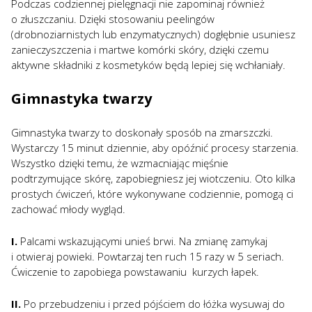
Podczas codziennej pielęgnacji nie zapominaj również
o złuszczaniu. Dzięki stosowaniu peelingów
(drobnoziarnistych lub enzymatycznych) dogłębnie usuniesz
zanieczyszczenia i martwe komórki skóry, dzięki czemu
aktywne składniki z kosmetyków będą lepiej się wchłaniały.
Gimnastyka twarzy
Gimnastyka twarzy to doskonały sposób na zmarszczki.
Wystarczy 15 minut dziennie, aby opóźnić procesy starzenia.
Wszystko dzięki temu, że wzmacniając mięśnie
podtrzymujące skórę, zapobiegniesz jej wiotczeniu. Oto kilka
prostych ćwiczeń, które wykonywane codziennie, pomogą ci
zachować młody wygląd.
I.
Palcami wskazującymi unieś brwi. Na zmianę zamykaj
i otwieraj powieki. Powtarzaj ten ruch 15 razy w 5 seriach.
Ćwiczenie to zapobiega powstawaniu kurzych łapek.
II.
Po przebudzeniu i przed pójściem do łóżka wysuwaj do