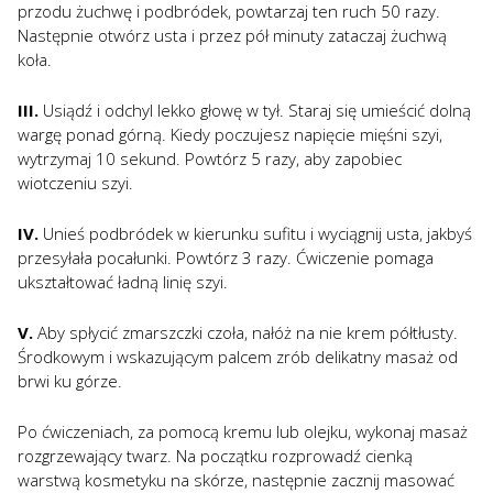
przodu żuchwę i podbródek, powtarzaj ten ruch 50 razy.
Następnie otwórz usta i przez pół minuty zataczaj żuchwą
koła.
III.
Usiądź i odchyl lekko głowę w tył. Staraj się umieścić dolną
wargę ponad górną. Kiedy poczujesz napięcie mięśni szyi,
wytrzymaj 10 sekund. Powtórz 5 razy, aby zapobiec
wiotczeniu szyi.
IV.
Unieś podbródek w kierunku sufitu i wyciągnij usta, jakbyś
przesyłała pocałunki. Powtórz 3 razy. Ćwiczenie pomaga
ukształtować ładną linię szyi.
V.
Aby spłycić zmarszczki czoła, nałóż na nie krem półtłusty.
Środkowym i wskazującym palcem zrób delikatny masaż od
brwi ku górze.
Po ćwiczeniach, za pomocą kremu lub olejku, wykonaj masaż
rozgrzewający twarz. Na początku rozprowadź cienką
warstwą kosmetyku na skórze, następnie zacznij masować