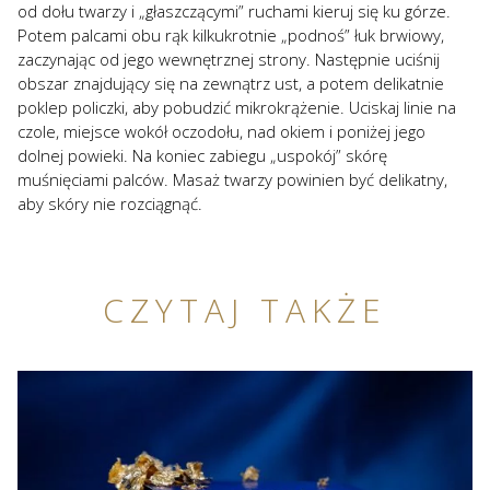
od dołu twarzy i „głaszczącymi” ruchami kieruj się ku górze.
Potem palcami obu rąk kilkukrotnie „podnoś” łuk brwiowy,
zaczynając od jego wewnętrznej strony. Następnie uciśnij
obszar znajdujący się na zewnątrz ust, a potem delikatnie
poklep policzki, aby pobudzić mikrokrążenie. Uciskaj linie na
czole, miejsce wokół oczodołu, nad okiem i poniżej jego
dolnej powieki. Na koniec zabiegu „uspokój” skórę
muśnięciami palców. Masaż twarzy powinien być delikatny,
aby skóry nie rozciągnąć.
CZYTAJ TAKŻE