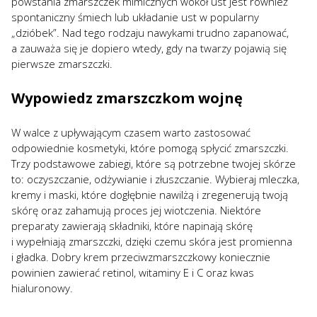
powstania zmarszczek mimicznych wokół ust jest również
spontaniczny śmiech lub układanie ust w popularny
„dzióbek”. Nad tego rodzaju nawykami trudno zapanować,
a zauważa się je dopiero wtedy, gdy na twarzy pojawią się
pierwsze zmarszczki.
Wypowiedz zmarszczkom wojnę
W walce z upływającym czasem warto zastosować
odpowiednie kosmetyki, które pomogą spłycić zmarszczki.
Trzy podstawowe zabiegi, które są potrzebne twojej skórze
to: oczyszczanie, odżywianie i złuszczanie. Wybieraj mleczka,
kremy i maski, które dogłębnie nawilżą i zregenerują twoją
skórę oraz zahamują proces jej wiotczenia. Niektóre
preparaty zawierają składniki, które napinają skórę
i wypełniają zmarszczki, dzięki czemu skóra jest promienna
i gładka. Dobry krem przeciwzmarszczkowy koniecznie
powinien zawierać retinol, witaminy E i C oraz kwas
hialuronowy.