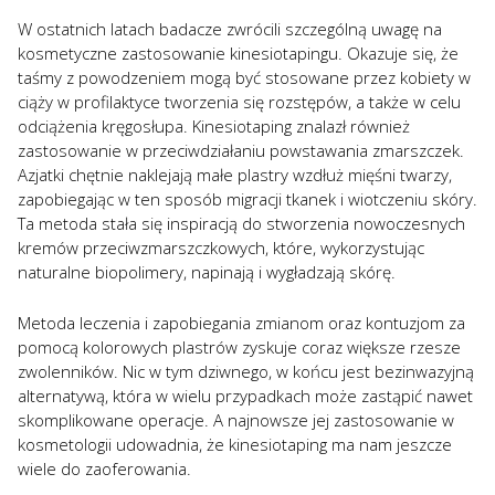
W ostatnich latach badacze zwrócili szczególną uwagę na
kosmetyczne zastosowanie kinesiotapingu. Okazuje się, że
taśmy z powodzeniem mogą być stosowane przez kobiety w
ciąży w profilaktyce tworzenia się rozstępów, a także w celu
odciążenia kręgosłupa. Kinesiotaping znalazł również
zastosowanie w przeciwdziałaniu powstawania zmarszczek.
Azjatki chętnie naklejają małe plastry wzdłuż mięśni twarzy,
zapobiegając w ten sposób migracji tkanek i wiotczeniu skóry.
Ta metoda stała się inspiracją do stworzenia nowoczesnych
kremów przeciwzmarszczkowych, które, wykorzystując
naturalne biopolimery, napinają i wygładzają skórę.
Metoda leczenia i zapobiegania zmianom oraz kontuzjom za
pomocą kolorowych plastrów zyskuje coraz większe rzesze
zwolenników. Nic w tym dziwnego, w końcu jest bezinwazyjną
alternatywą, która w wielu przypadkach może zastąpić nawet
skomplikowane operacje. A najnowsze jej zastosowanie w
kosmetologii udowadnia, że kinesiotaping ma nam jeszcze
wiele do zaoferowania.