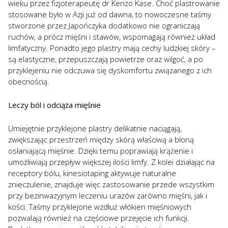
wieku przez fizjoterapeutę dr Kenzo Kase. Choć plastrowanie
stosowane było w Azji już od dawna, to nowoczesne taśmy
stworzone przez Japończyka dodatkowo nie ograniczają
ruchów, a prócz mięśni i stawów, wspomagają również układ
limfatyczny. Ponadto jego plastry mają cechy ludzkiej skóry –
są elastyczne, przepuszczają powietrze oraz wilgoć, a po
przyklejeniu nie odczuwa się dyskomfortu związanego z ich
obecnością.
Leczy ból i odciąża mięśnie
Umiejętnie przyklejone plastry delikatnie naciągają,
zwiększając przestrzeń między skórą właściwą a błoną
osłaniającą mięśnie. Dzięki temu poprawiają krążenie i
umożliwiają przepływ większej ilości limfy. Z kolei działając na
receptory bólu, kinesiotaping aktywuje naturalne
znieczulenie, znajduje więc zastosowanie przede wszystkim
przy bezinwazyjnym leczeniu urazów zarówno mięśni, jak i
kości. Taśmy przyklejone wzdłuż włókien mięśniowych
pozwalają również na częściowe przejęcie ich funkcji.