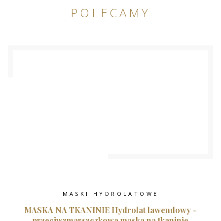
POLECAMY
MASKI HYDROLATOWE
MASKA NA TKANINIE Hydrolat lawendowy -
przeciwzmarszczkowa maska na tkaninie