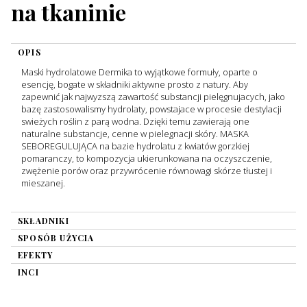
na tkaninie
OPIS
Maski hydrolatowe Dermika to wyjątkowe formuły, oparte o
esencję, bogate w składniki aktywne prosto z natury. Aby
zapewnić jak najwyzszą zawartość substancji pielęgnujacych, jako
bazę zastosowalismy hydrolaty, powstajace w procesie destylacji
swieżych roślin z parą wodna. Dzięki temu zawierają one
naturalne substancje, cenne w pielegnacji skóry. MASKA
SEBOREGULUJĄCA na bazie hydrolatu z kwiatów gorzkiej
pomaranczy, to kompozycja ukierunkowana na oczyszczenie,
zwężenie porów oraz przywrócenie równowagi skórze tłustej i
mieszanej.
SKŁADNIKI
SPOSÓB UŻYCIA
EFEKTY
INCI