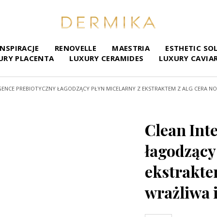
INSPIRACJE
RENOVELLE
MAESTRIA
ESTHETIC SO
URY PLACENTA
LUXURY CERAMIDES
LUXURY CAVIA
IGENCE PREBIOTYCZNY ŁAGODZĄCY PŁYN MICELARNY Z EKSTRAKTEM Z ALG CERA N
Clean Int
łagodzący
ekstrakte
wrażliwa 