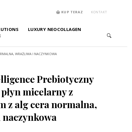
KUP TERAZ
KONTAKT
LUTIONS
LUXURY NEOCOLLAGEN
R
ORMALNA, WRAŻLIWA I NACZYNKOWA
elligence Prebiotyczny
 płyn micelarny z
m z alg cera normalna,
i naczynkowa