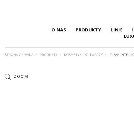
O NAS
PRODUKTY
LINIE
LUX
STRONA GŁÓWNA
PRODUKTY
KOSMETYKI DO TWARZY
CLEAN INTELL
ZOOM