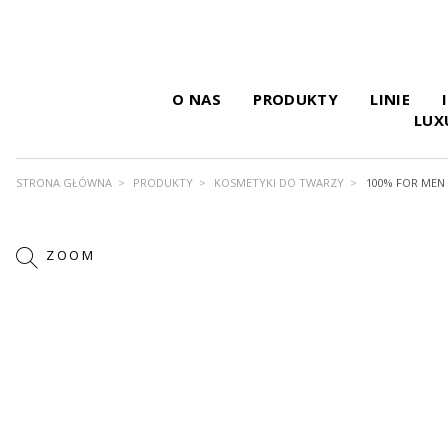
O NAS
PRODUKTY
LINIE
LUX
STRONA GŁÓWNA
PRODUKTY
KOSMETYKI DO TWARZY
100% FOR MEN
ZOOM