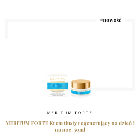
#
nowość
MERITUM FORTE
MERITUM FORTE Krem tłusty regenerujący na dzień i
na noc, 50ml